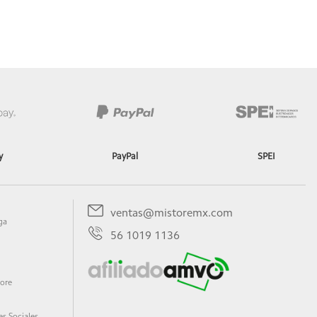
y
PayPal
SPEI
ventas@mistoremx.com
ga
56 1019 1136
tore
s Sociales