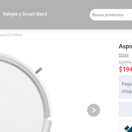
Relojes y Smart Band
cuum E5 White
Aspi
Store
$2099
$19