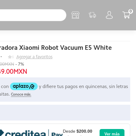
0
radora Xiaomi Robot Vacuum E5 White
6
Agregar a favoritos
.00MXN
-
7
%
49.00MXN
Desde
$200.00
Ver más