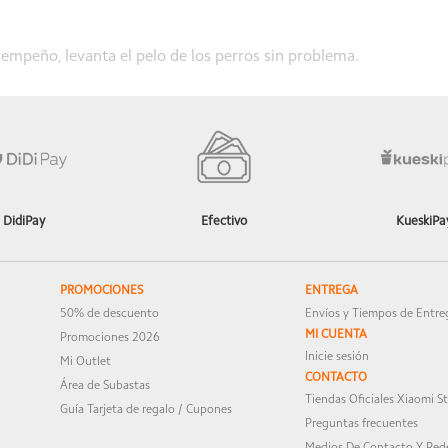
sempeño, levanta el pelo de los perros sin problema.
ajaja
DidiPay
Efectivo
KueskiPa
PROMOCIONES
ENTREGA
50% de descuento
Envíos y Tiempos de Entre
MI CUENTA
Promociones 2026
Inicie sesión
Mi Outlet
CONTACTO
Área de Subastas
Tiendas Oficiales Xiaomi S
Guía Tarjeta de regalo / Cupones
Preguntas frecuentes
Medios De Contacto Y Rede