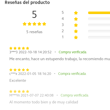
Reseñas del producto
Tipo de cepillo principal Fijado
trapear Placa fija
5
5
4
Muelle de carga
3
2
5 reseñas
Modelo CDZC108
1
Dimensiones 170×134×82,5 mm
Entrada nominal 20V⎓ 0.6A
Salida nominal 20V⎓ 0.6A
3***3 2022-10-18 14:20:52
Compra verificada.
Me encanto, hace un estupendo trabajo, la recomiendo m
Contenidos del paquete
Unidad principal ×1
c***x 2022-01-05 18:16:20
Compra verificada.
Compartimento para el polvo×1
Excelente
(Preinstalado en la unidad principal)
Tanque de agua×1
Cepillo lateral ×2
M***m 2021-07-07 22:40:08
Compra verificada.
1 almohadilla para fregona.
Al momento todo bien y de muy calidad
(Preinstalado en el tanque de agua)