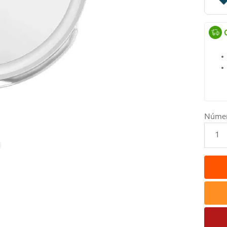
Núme
1