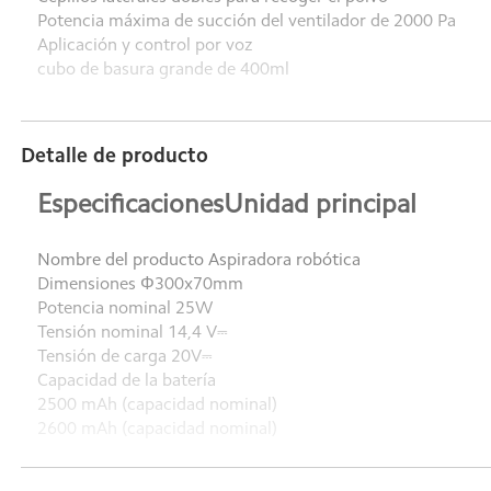
Potencia máxima de succión del ventilador de 2000 Pa
Aplicación y control por voz
cubo de basura grande de 400ml
Detalle de producto
EspecificacionesUnidad principal
Nombre del producto Aspiradora robótica
Dimensiones Φ300x70mm
Potencia nominal 25W
Tensión nominal 14,4 V⎓
Tensión de carga 20V⎓
Capacidad de la batería
2500 mAh (capacidad nominal)
2600 mAh (capacidad nominal)
Peso neto 2,3 kilos
Detección de obstáculos Placa sensora