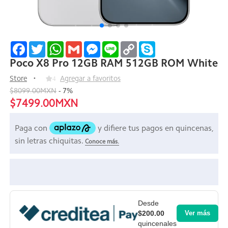
Facebook
Twitter
WhatsApp
Gmail
Messenger
Line
Copy
Skype
Link
Poco X8 Pro 12GB RAM 512GB ROM White
Store
4
Agregar a favoritos
$8099.00MXN
-
7
%
$7499.00MXN
Desde
$200.00
Ver más
quincenales