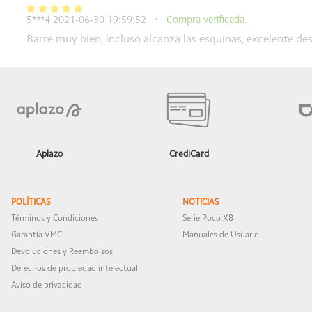
5***4 2021-06-30 19:59:52
Compra verificada.
Barre muy bien, incluso alcanza las esquinas, excelente de
5***9 2020-12-10 16:46:12
Compra verificada.
Encantado, muy buen telefono que supera espectativas
admin
2020-12-10 16:54:54
Esto no es un teléfono móvil, amigo mío, pero es fácil de usar. j
Aplazo
CrediCard
POLÍTICAS
NOTICIAS
Términos y Condiciones
Serie Poco X8
Garantía VMC
Manuales de Usuario
Devoluciones y Reembolsos
Derechos de propiedad intelectual
Aviso de privacidad