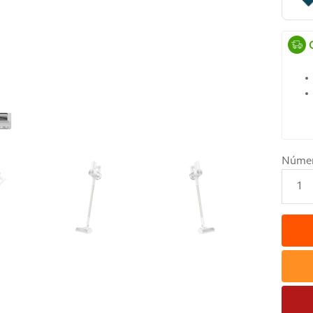
Núme
1