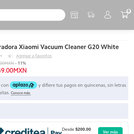
0
radora Xiaomi Vacuum Cleaner G20 White
1
Agregar a favoritos
.00MXN
-
11
%
49.00MXN
Desde
$200.00
Ver más