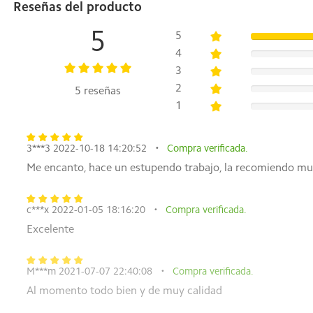
Xiaomi Cordless Vacuum Cleaner ×1
Reseñas del producto
Barra de extensión ×1
Boquilla 2 en 1 con cepillo ×1
5
5
Barra de cepillo eléctrico ×1
4
(con luz LED frontal)
3
Mini cepillo eléctrico ×1
2
5 reseñas
Cargador ×1
1
Kit de montaje de almacenamiento en pared ×1
(Incluye piezas de montaje ×2, tornillos autorroscantes A ×
Manual del usuario ×1
3***3 2022-10-18 14:20:52
Compra verificada.
Me encanto, hace un estupendo trabajo, la recomiendo m
c***x 2022-01-05 18:16:20
Compra verificada.
Excelente
M***m 2021-07-07 22:40:08
Compra verificada.
Al momento todo bien y de muy calidad