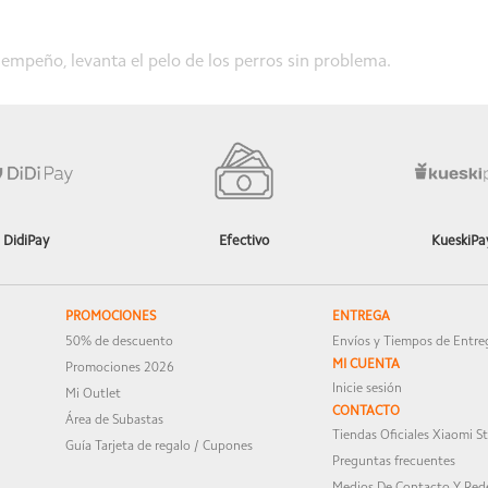
sempeño, levanta el pelo de los perros sin problema.
ajaja
DidiPay
Efectivo
KueskiPa
PROMOCIONES
ENTREGA
50% de descuento
Envíos y Tiempos de Entre
MI CUENTA
Promociones 2026
Inicie sesión
Mi Outlet
CONTACTO
Área de Subastas
Tiendas Oficiales Xiaomi S
Guía Tarjeta de regalo / Cupones
Preguntas frecuentes
Medios De Contacto Y Rede