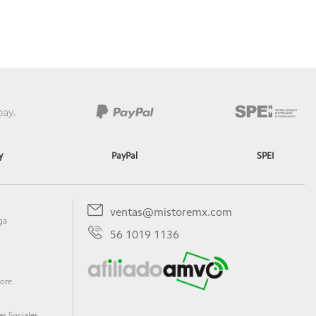
y
PayPal
SPEI
ventas@mistoremx.com
ga
56 1019 1136
tore
s Sociales