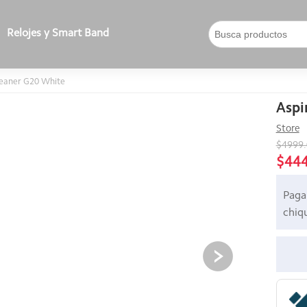
Relojes y Smart Band
leaner G20 White
Aspi
Store
$4999
$44