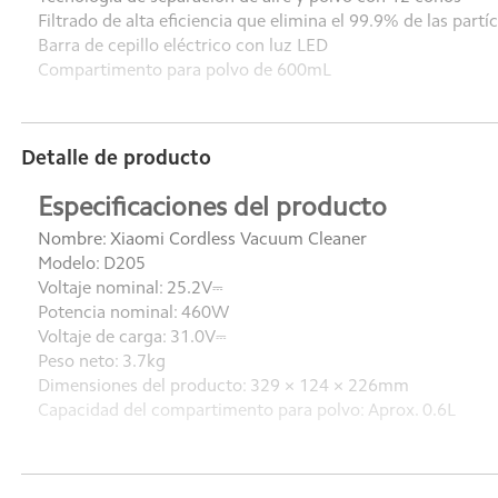
Filtrado de alta eficiencia que elimina el 99.9% de las partí
Barra de cepillo eléctrico con luz LED
Compartimento para polvo de 600mL
Detalle de producto
Especificaciones del producto
Nombre: Xiaomi Cordless Vacuum Cleaner
Modelo: D205
Voltaje nominal: 25.2V⎓
Potencia nominal: 460W
Voltaje de carga: 31.0V⎓
Peso neto: 3.7kg
Dimensiones del producto: 329 × 124 × 226mm
Capacidad del compartimento para polvo: Aprox. 0.6L
Contenido del paquete