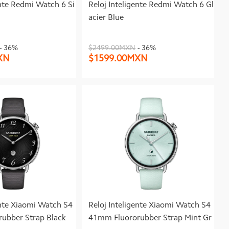
ente Redmi Watch 6 Si
Reloj Inteligente Redmi Watch 6 Gl
acier Blue
- 36%
$2499.00MXN
- 36%
XN
$1599.00MXN
ente Xiaomi Watch S4
Reloj Inteligente Xiaomi Watch S4
ubber Strap Black
41mm Fluororubber Strap Mint Gr