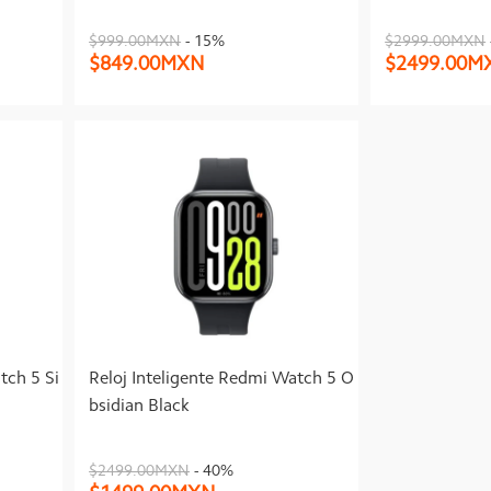
$999.00MXN
- 15%
$2999.00MXN
$849.00MXN
$2499.00M
tch 5 Si
Reloj Inteligente Redmi Watch 5 O
bsidian Black
$2499.00MXN
- 40%