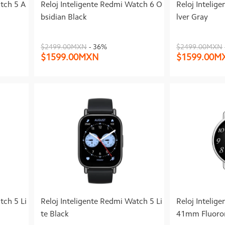
atch 5 A
Reloj Inteligente Redmi Watch 6 O
Reloj Intelig
bsidian Black
lver Gray
$2499.00MXN
- 36%
$2499.00MXN
$1599.00MXN
$1599.00M
tch 5 Li
Reloj Inteligente Redmi Watch 5 Li
Reloj Intelig
te Black
41mm Fluoror