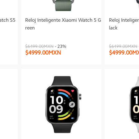
atch S5
Reloj Inteligente Xiaomi Watch 5 G
Reloj Intelig
reen
lack
$6499.00MXN
- 23%
$6499.00MXN
$4999.00MXN
$4999.00M