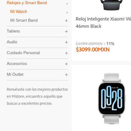
Poco C81
Relojes y Smart Band
Mi Watch
Mi Outlet
Poco C71
Reloj Inteligente Xiaomi W
Mi Smart Band
Poco M7
46mm Black
Tablets
Redmi 14C
Audio
$3499.00MXN
- 11%
$3099.00MXN
Cuidado Personal
Accesorios
Mi Outlet
Renuévate con los mejores productos
en Mistore, encuentra aquello que
buscas a excelentes precios.