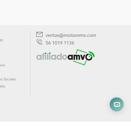
ventas@mistoremx.com
ga
56 1019 1136
tore
s Sociales
ales