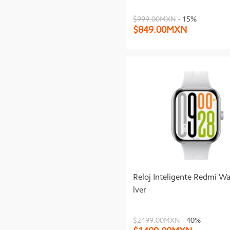
$999.00MXN
- 15%
$849.00MXN
Reloj Inteligente Redmi Wa
lver
$2499.00MXN
- 40%