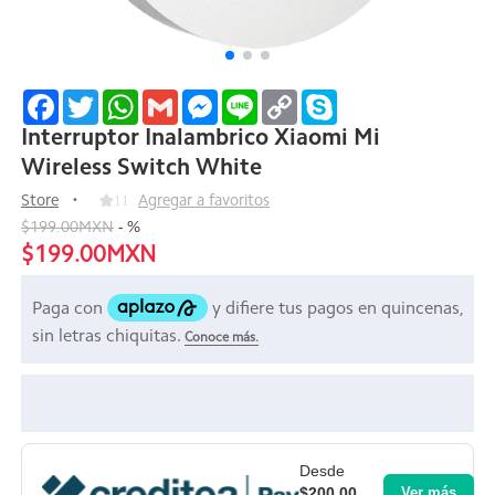
Facebook
Twitter
WhatsApp
Gmail
Messenger
Line
Copy
Skype
Link
Interruptor Inalambrico Xiaomi Mi
Wireless Switch White
Store
11
Agregar a favoritos
$199.00MXN
-
%
$199.00MXN
Desde
$200.00
Ver más