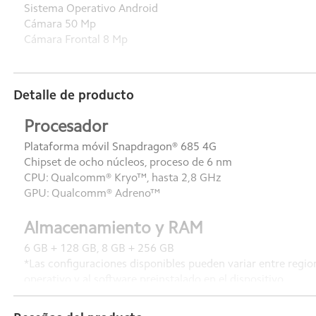
Sistema Operativo Android
Cámara 50 Mp
Cámara Frontal 8 Mp
Detalle de producto
Procesador
Plataforma móvil Snapdragon® 685 4G
Chipset de ocho núcleos, proceso de 6 nm
CPU: Qualcomm® Kryo™, hasta 2,8 GHz
GPU: Qualcomm® Adreno™
Almacenamiento y RAM
6 GB + 128 GB, 8 GB + 256 GB
*Las configuraciones disponibles pueden variar entre regio
operativo y al software preinstalado en el dispositivo.
Admite hasta 16 GB de RAM con extensión de memoria
*La RAM de 16 GB con extensión de memoria se basa en la