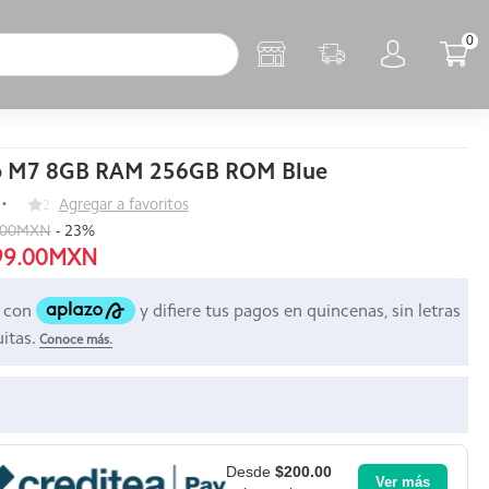
0
o M7 8GB RAM 256GB ROM Blue
2
Agregar a favoritos
.00MXN
-
23
%
99.00MXN
Desde
$200.00
Ver más