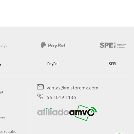
y
PayPal
SPEI
ventas@mistoremx.com
ga
56 1019 1136
tore
s Sociales