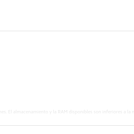
nes. El almacenamiento y la RAM disponibles son inferiores a l
 versión de 8 GB de RAM. La RAM adicional ocupará la cantidad