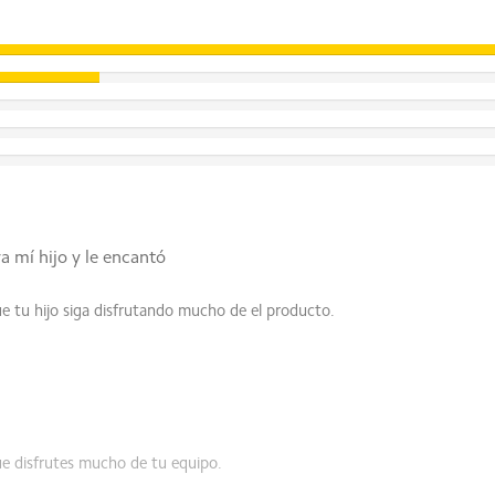
acio de almacenamiento en el dispositivo. La extensión de la c
e por separado. Consulta el uso real.
ra mí hijo y le encantó
métodos de medición del sector pueden variar y es posible que lo
 tu hijo siga disfrutando mucho de el producto.
e disfrutes mucho de tu equipo.
 Hz para aplicaciones compatibles.