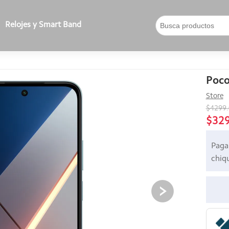
Relojes y Smart Band
Poc
Store
$4299
$32