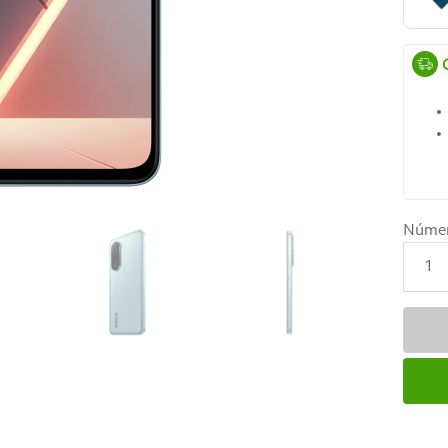
Núme
1