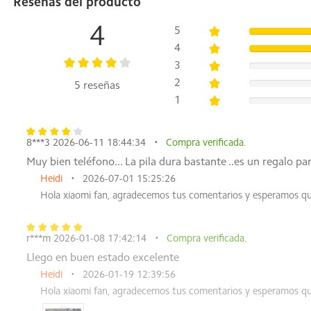
Reseñas del producto
de memoria solo está disponible cuando hay suficiente esp
modelos.
4
5
Almacenamiento ampliable hasta 2 TB
4
*La tarjeta microSD para ampliar el almacenamiento se vend
3
LPDDR4X + UFS 2.2
2
5 reseñas
1
Dimensiones
Altura: 171,08 mm
Anchura: 82,05 mm
8***3 2026-06-11 18:44:34
Compra verificada.
Grosor: 8,55 mm
Muy bien teléfono... La pila dura bastante ..es un regalo pa
Peso: 224 g*
Heidi
2026-07-01 15:25:26
Datos obtenidos de los laboratorios internos de POCO. Los 
Hola xiaomi fan, agradecemos tus comentarios y esperamos que
Pantalla
r***m 2026-01-08 17:42:14
Compra verificada.
Pantalla DotDisplay FHD+ de 6,9"
Resolución: 2340 × 1080
Llego en buen estado excelente
PPP 374
Heidi
2026-01-19 12:39:56
Frecuencia de actualización: hasta 144 Hz*
Hola xiaomi fan, agradecemos tus comentarios y esperamos qu
*La frecuencia de actualización se puede ajustar hasta 144