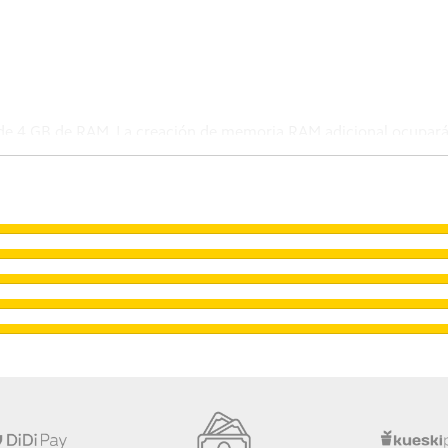
n de 4 GB de RAM. La creación de memoria RAM adicional ocupa
si hay suficiente espacio de almacenamiento en su dispositivo. 
gión. La memoria RAM y el almacenamiento disponibles son infer
vo.
ron mediante pruebas realizadas en laboratorios internos; los res