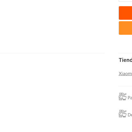
Tiend
Xiaom
P
De