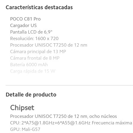
Características destacadas
POCO C81 Pro
Cargador US
Pantalla LCD de 6,9"
Resolución: 1600 x 720
Procesador UNISOC T7250 de 12 nm
Cámara principal de 13 MP
Cámara frontal de 8 MP
Batería 6000 mAh
Carga rápida de 15 W
Detalle de producto
Chipset
Procesador UNISOC T7250 de 12 nm, ocho núcleos
CPU: 2*A75@1.8GHz+6*A55@1.6GHz Frecuencia máxima d
GPU: Mali-G57