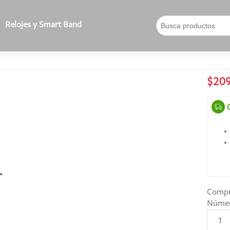
Relojes y Smart Band
$20
+
Compr
Núme
1