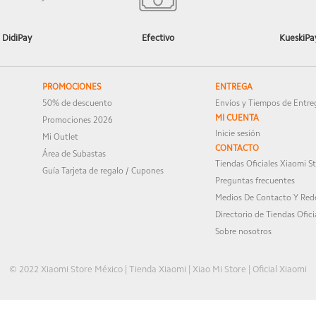
DidiPay
Efectivo
KueskiPa
PROMOCIONES
ENTREGA
50% de descuento
Envíos y Tiempos de Entre
MI CUENTA
Promociones 2026
Inicie sesión
lución de software) | Certificación TÜV Rheinland de compatibili
Mi Outlet
CONTACTO
Área de Subastas
Tiendas Oficiales Xiaomi S
 Hz para las aplicaciones compatibles.
Guía Tarjeta de regalo / Cupones
Preguntas frecuentes
Medios De Contacto Y Rede
Directorio de Tiendas Ofici
Sobre nosotros
© 2022 Xiaomi Store México | Tienda Xiaomi | Xiao Mi Store | Oficial Xiaomi
rato | Modo nocturno | Modo documento