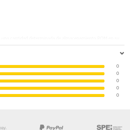
rá una cantidad determinada de almacenamiento ROM en su
La capacidad real de extensión de la memoria RAM varía
iores a la memoria total debido al espacio que ocupa el
0
0
0
0
0
ultados reales pueden variar.