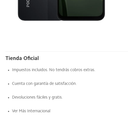
Accesorios
Poco C81
Mi Outlet
Poco C71
Poco M7
Redmi 14C
Tienda Oficial
Impuestos incluidos. No tendrás cobros extras.
Cuenta con garantía de satisfacción.
Devoluciones fáciles y gratis.
Ver Más Internacional