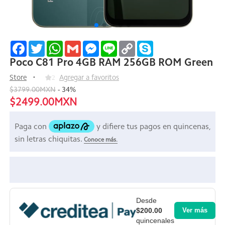
Facebook
Twitter
WhatsApp
Gmail
Messenger
Line
Copy
Skype
Link
Poco C81 Pro 4GB RAM 256GB ROM Green
Store
2
Agregar a favoritos
$3799.00MXN
-
34
%
$2499.00MXN
Desde
$200.00
Ver más
quincenales