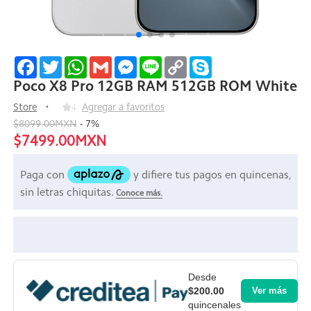
Facebook
Twitter
WhatsApp
Gmail
Messenger
Line
Copy
Skype
Link
Poco X8 Pro 12GB RAM 512GB ROM White
Store
4
Agregar a favoritos
$8099.00MXN
-
7
%
$7499.00MXN
Desde
$200.00
Ver más
quincenales