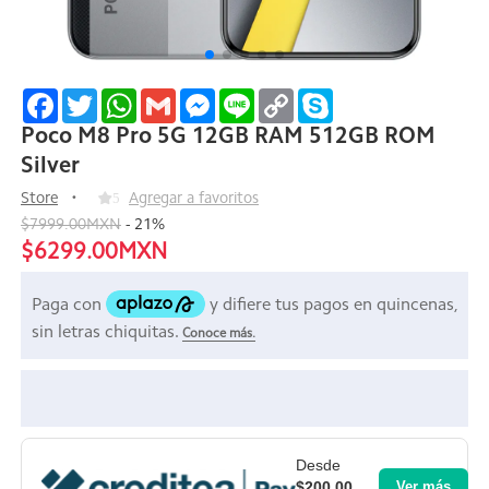
Facebook
Twitter
WhatsApp
Gmail
Messenger
Line
Copy
Skype
Link
Poco M8 Pro 5G 12GB RAM 512GB ROM
Silver
Store
5
Agregar a favoritos
$7999.00MXN
-
21
%
$6299.00MXN
Desde
$200.00
Ver más