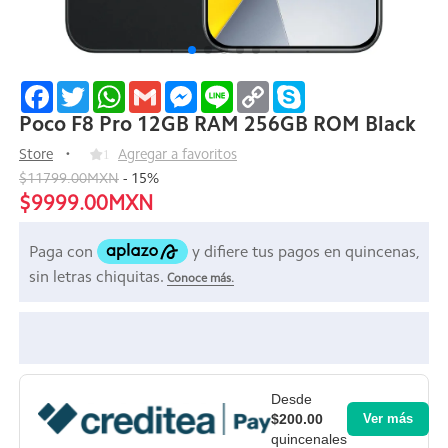
Facebook
Twitter
WhatsApp
Gmail
Messenger
Line
Copy
Skype
Link
Poco F8 Pro 12GB RAM 256GB ROM Black
Store
1
Agregar a favoritos
$11799.00MXN
-
15
%
$9999.00MXN
Desde
$200.00
Ver más
quincenales