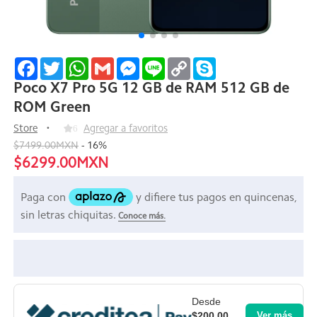
Facebook
Twitter
WhatsApp
Gmail
Messenger
Line
Copy
Skype
Link
Poco X7 Pro 5G 12 GB de RAM 512 GB de
ROM Green
Store
6
Agregar a favoritos
$7499.00MXN
-
16
%
$6299.00MXN
Desde
$200.00
Ver más