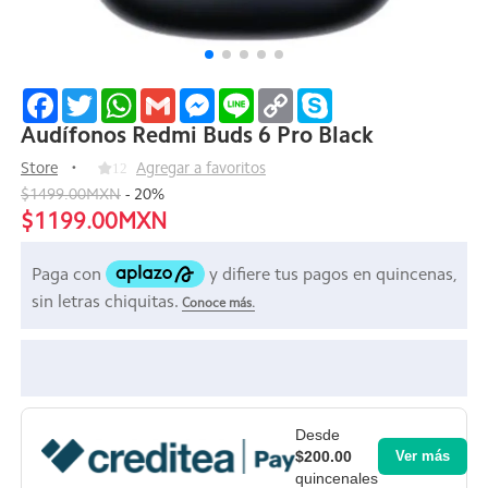
Facebook
Twitter
WhatsApp
Gmail
Messenger
Line
Copy
Skype
Link
Audífonos Redmi Buds 6 Pro Black
Store
12
Agregar a favoritos
$1499.00MXN
-
20
%
$1199.00MXN
Desde
$200.00
Ver más
quincenales