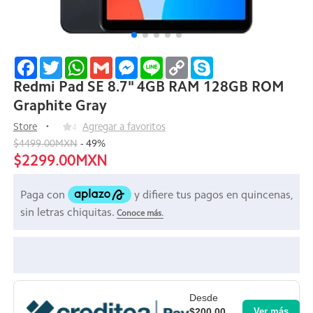
Facebook
Twitter
WhatsApp
Gmail
Messenger
Line
Copy
Skype
Link
Redmi Pad SE 8.7" 4GB RAM 128GB ROM
Graphite Gray
Store
4
Agregar a favoritos
$4499.00MXN
-
49
%
$2299.00MXN
Desde
$200.00
Ver más