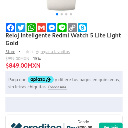
Facebook
Twitter
WhatsApp
Gmail
Messenger
Line
Copy
Skype
Link
Reloj Inteligente Redmi Watch 5 Lite Light
Gold
Store
21
Agregar a favoritos
$999.00MXN
-
15
%
$849.00MXN
Desde
$200.00
Ver más